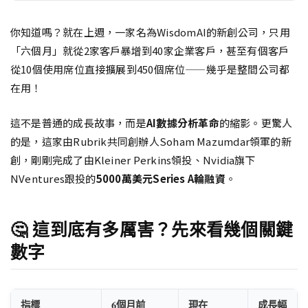
你知道嗎？就在上週，一家名為WisdomAI的新創公司，只用
「六個月」就從2家客戶暴增到40家企業客戶，甚至有個客戶
從10個使用席位直接擴展到450個席位——幾乎是整間公司都
在用！
這不是普通的成長故事，而是
AI數據分析革命
的縮影。更驚人
的是，這家由Rubrik共同創辦人Soham Mazumdar領軍的新
創，剛剛完成了由Kleiner Perkins領投、Nvidia旗下
NVentures跟投的
5000萬美元Series A輪融資
。
🤔 這到底有多厲害？先來看幾個關鍵
數字
指標
6個月前
現在
成長幅