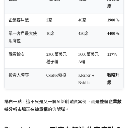
度
1900%
企業客戶數
2家
40家
4400%
單一客戶最大使
10席
450席
用席位
117%
融資輪次
2300萬美元
5000萬美元
種子輪
A輪
戰略升
投資人陣容
Coatue領投
Kleiner +
級
Nvidia
講白一點，這不只是又一個AI新創融資案例，而是
整個企業數
據分析市場正在被重構
的信號彈。