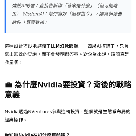
傳統AI助理：直接告訴你「答案是什麼」（但可能瞎
掰） WisdomAI：幫你寫好「搜尋指令」，讓資料庫告
訴你「真實數據」
這種設計巧妙地避開了
LLM幻覺問題
——如果AI搞錯了，只會
寫出無效的查詢，而不會發明假答案。對企業來說，這簡直是
救星啊！
💼 為什麼Nvidia要投資？背後的戰略
意義
Nvidia透過NVentures參與這輪投資，整個就是
生態系布局
的
經典操作。
你知道Nvidia在打什麼算盤嗎？