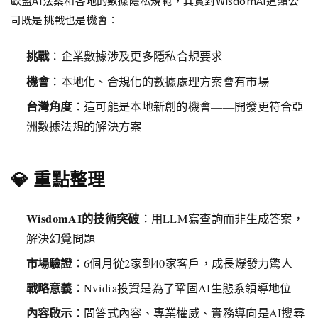
歐盟AI法案和各地的數據隱私規範，其實對WisdomAI這類公
司既是挑戰也是機會：
挑戰
：企業數據涉及更多隱私合規要求
機會
：本地化、合規化的數據處理方案會有市場
台灣角度
：這可能是本地新創的機會——開發更符合亞
洲數據法規的解決方案
💎 重點整理
WisdomAI的技術突破
：用LLM寫查詢而非生成答案，
解決幻覺問題
市場驗證
：6個月從2家到40家客戶，成長爆發力驚人
戰略意義
：Nvidia投資是為了鞏固AI生態系領導地位
內容啟示
：問答式內容、專業權威、實務導向是AI搜尋