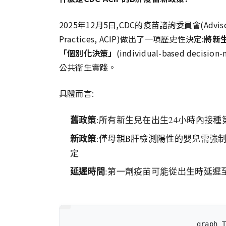
2025年12月5日,CDC的疫苗諮詢委員會(Advisory 
Practices, ACIP)做出了一項歷史性決定:
將新
「個別化決策」
(individual-based dec
公共衛生實踐。
具體而言:
舊政策
:所有新生兒在出生24小時內接種
新政策
:僅母親B肝檢測陽性的嬰兒需強
定
延遲時間
:第一劑疫苗可能從出生時延遲
graph T