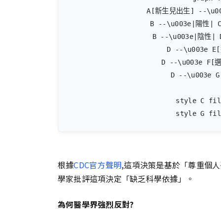
    A[新生兒出生] --\u0
    B --\u003e|陽性|
    B --\u003e|陰性
    D --\u003e 
    D --\u003e F
    D --\u003e
    style C fil
    style G fil
根據
CDC官方聲明
,這項決策是基於「尊重個
學家批評這項決定「缺乏科學依據」。
為何醫學界強烈反對?