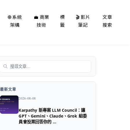
🌐 系統
💼 商業
標
🎬 影片
文章
架構
技術
籤
筆記
搜索
搜尋
最新文章
2026-08-08
Karpathy 新專案 LLM Council：讓
GPT、Gemini、Claude、Grok 組委
員會投票回答你的 …