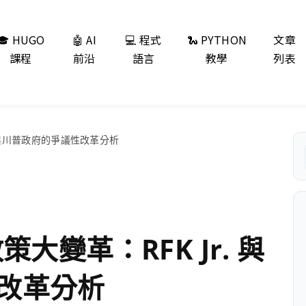
🎓 HUGO
🤖 AI
💻 程式
🐍 PYTHON
文章
課程
前沿
語言
教學
列表
. 與川普政府的爭議性改革分析
大變革：RFK Jr. 與
改革分析