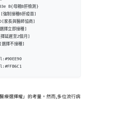
03e B{母親B肝檢測}

 C[強制接種B肝疫苗]

| D[家長與醫師協商]

E[選擇立即接種]

[選擇延遲至2個月]

 G[選擇不接種]

l:#90EE90

l:#FFB6C1
人醫療選擇權」的考量。然而,多位流行病