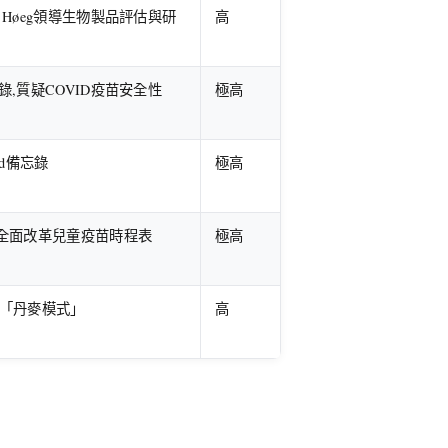
eth Høeg領導生物製品評估與研
高
部備忘錄,質疑COVID疫苗安全性
極高
ad備忘錄
極高
全面改革兒童疫苗時程表
極高
採納「丹麥模式」
高