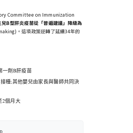
Committee on Immunization
生兒B型肝炎疫苗從「普遍建議」降級為
ision-making)。這項政策逆轉了延續34年的
第一劑B肝疫苗
制接種;其他嬰兒由家長與醫師共同決
至2個月大
D
