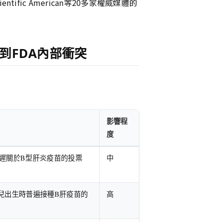
ific American等20多家權威媒體的
到FDA內部衝突
影響程
度
)延遲關於B型肝炎疫苗的投票
中
新生兒出生時普遍接種B肝疫苗的
高