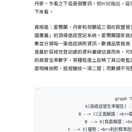
丹麥。乍看之下這是個警訊，但HSE指出，
下來看。
真相是：愛爾蘭、丹麥和荷蘭這三個在歐盟發
國覆蓋」的頂級癌症登記系統。愛爾蘭國家癌症
集並分類每一筆癌症病例資訊，數據品質極高
是基於區域性登記處的資料彙總估算而來，可
的高發生率數字，某種程度上反映了其公衛監
度相機拍照，痘痘皺紋一清二楚；而數據不完
graph T
    A[高癌症發生率報告] -
    B --> C[正面解讀：<b
    B --> D[負面解讀：<
    C --> E[優勢：<br>利於精