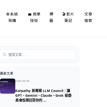
🌐 系統
💼 商業
標
🎬 影片
文章
架構
技術
籤
筆記
搜索
搜尋
最新文章
2026-08-08
Karpathy 新專案 LLM Council：讓
GPT、Gemini、Claude、Grok 組委
員會投票回答你的 …