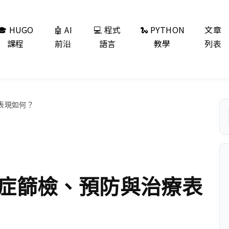
🎓 HUGO
🤖 AI
💻 程式
🐍 PYTHON
文章
課程
前沿
語言
教學
列表
表現如何？
症篩檢、預防與治療表