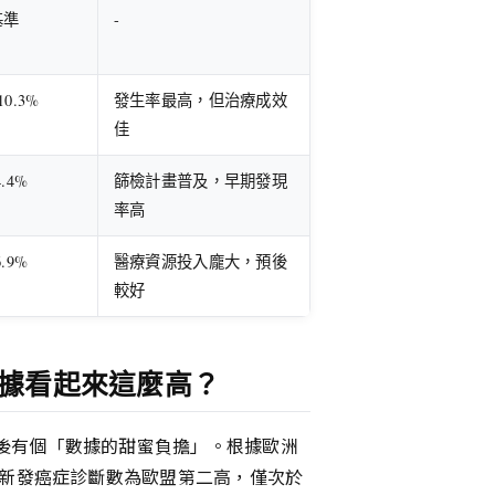
基準
-
10.3%
發生率最高，但治療成效
佳
4.4%
篩檢計畫普及，早期發現
率高
6.9%
醫療資源投入龐大，預後
較好
據看起來這麼高？
後有個「數據的甜蜜負擔」。根據歐洲
的新發癌症診斷數為歐盟第二高，僅次於