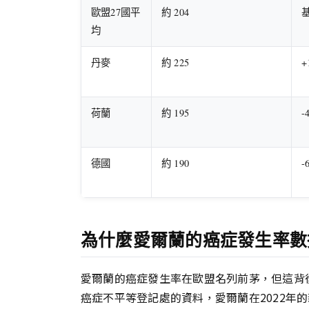
歐盟27國平
約 204
均
丹麥
約 225
+
荷蘭
約 195
-
德國
約 190
-
為什麼愛爾蘭的癌症發生率數
愛爾蘭的癌症發生率在歐盟名列前茅，但這背
癌症不平等登記處的資料，愛爾蘭在2022年