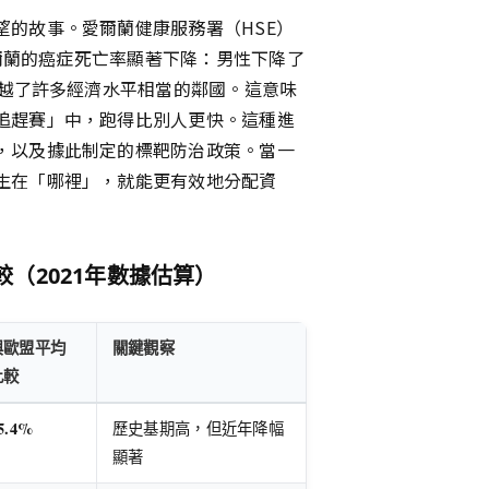
望的故事。愛爾蘭健康服務署（HSE）
愛爾蘭的癌症死亡率顯著下降：男性下降了
超越了許多經濟水平相當的鄰國。這意味
追趕賽」中，跑得比別人更快。這種進
，以及據此制定的標靶防治政策。當一
生在「哪裡」，就能更有效地分配資
（2021年數據估算）
與歐盟平均
關鍵觀察
比較
5.4%
歷史基期高，但近年降幅
顯著