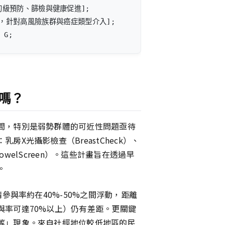
強化初級預防、篩檢與健康促進];

數據，針對高風險族群與癌症類型介入];

 G;
嗎？
間，特別是弱勢群體的可近性問題亟待
X光攝影檢查（BreastCheck）、
BowelScreen）。這些計畫旨在透過早
。
參與率約在40%-50%之間浮動，距離
與率可達70%以上）仍有差距。更關鍵
等」現象。來自社經地位較低地區的民