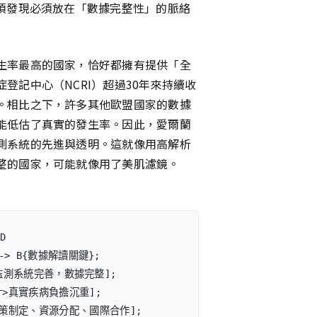
這項發現必須放在「數據完整性」的脈絡
生率最高的國家，恰好都擁有提供「全
登記中心（NCRI）超過30年來持續收
。相比之下，許多其他歐盟國家的數據
能低估了真實的發生率。因此，愛爾蘭
測系統的先進與透明。這就像用高解析
整的國家，可能就像用了美肌濾鏡。
D

-> B{數據解讀關鍵};

r>監測系統完善，數據完整];

br>真實疾病負擔沉重];

準政策制定、資源分配、國際合作];
