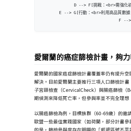
    D --> F[挑戰：<br>需
    E --> G[行動：<br>利用高品質
    F -->
愛爾蘭的癌症篩檢計畫，夠力
愛爾蘭的國家癌症篩檢計畫覆蓋率仍有提升空
解決。目前愛爾蘭主要推行三項人口篩檢計畫：乳房
子宮頸檢查（CervicalCheck）與腸癌篩檢（
期偵測來降低死亡率，但參與率並不完全理想
以腸癌篩檢為例，目標族群（60-69歲）的邀請
歐盟一些最佳實踐國家（如荷蘭，部分計畫參
的是，篩檢參與度存在明顯的「郵遞區號不平