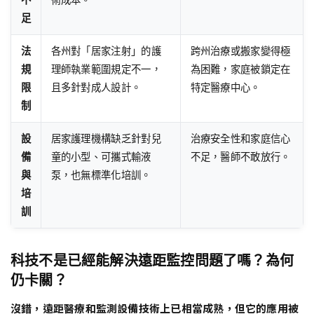
足
法
各州對「居家注射」的護
跨州治療或搬家變得極
規
理師執業範圍規定不一，
為困難，家庭被鎖定在
限
且多針對成人設計。
特定醫療中心。
制
設
居家護理機構缺乏針對兒
治療安全性和家庭信心
備
童的小型、可攜式輸液
不足，醫師不敢放行。
與
泵，也無標準化培訓。
培
訓
科技不是已經能解決遠距監控問題了嗎？為何
仍卡關？
沒錯，遠距醫療和監測設備技術上已相當成熟，但它的應用被