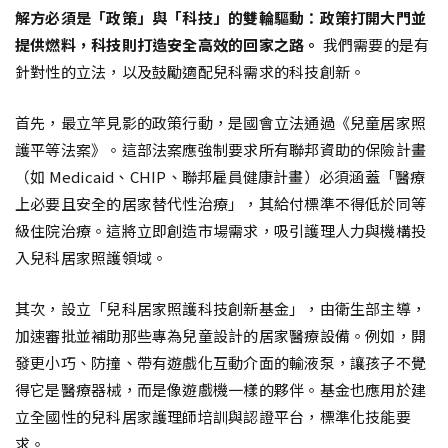
解方必須是「政策」與「科技」的雙輪驅動：政策打開大門並
提供燃料，科技則打造安全高效的回家之路。
我們需要的是有
針對性的立法，以及鼓勵適配兒科需求的科技創新。
首先，最立竿見影的政策行動，是國會立法通過《兒童居家照
護平等法案》。這部法案應強制要求所有聯邦資助的保險計畫
（如 Medicaid、CHIP、聯邦雇員健康計畫）必須涵蓋「醫療
上必要且安全的居家替代性治療」，其給付標準不得低於同等
級住院治療。這將立即創造市場需求，吸引護理人力與機構投
入兒科居家照護領域。
其次，設立「兒科居家照護科技創新基金」，由衛生部主導，
加速審批並補助那些專為兒童設計的居家醫療設備。例如，開
發更小巧、防撞、帶有遊戲化互動介面的輸液泵，讓孩子不覺
得它是醫療器械，而是像遊戲機一樣的夥伴。基金也應用於建
立全國性的兒科居家護理師培訓與認證平台，標準化技能要
求。