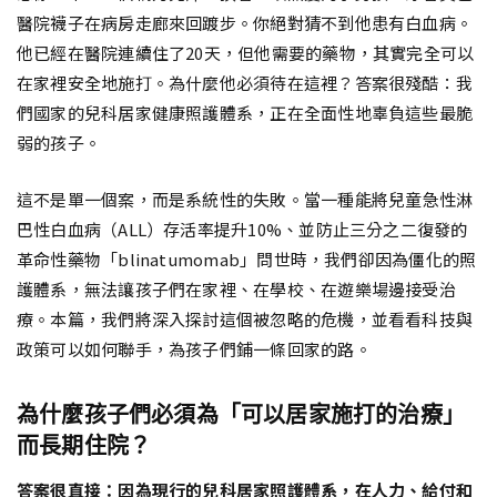
醫院襪子在病房走廊來回踱步。你絕對猜不到他患有白血病。
他已經在醫院連續住了20天，但他需要的藥物，其實完全可以
在家裡安全地施打。為什麼他必須待在這裡？答案很殘酷：我
們國家的兒科居家健康照護體系，正在全面性地辜負這些最脆
弱的孩子。
這不是單一個案，而是系統性的失敗。當一種能將兒童急性淋
巴性白血病（ALL）存活率提升10%、並防止三分之二復發的
革命性藥物「blinatumomab」問世時，我們卻因為僵化的照
護體系，無法讓孩子們在家裡、在學校、在遊樂場邊接受治
療。本篇，我們將深入探討這個被忽略的危機，並看看科技與
政策可以如何聯手，為孩子們鋪一條回家的路。
為什麼孩子們必須為「可以居家施打的治療」
而長期住院？
答案很直接：因為現行的兒科居家照護體系，在人力、給付和