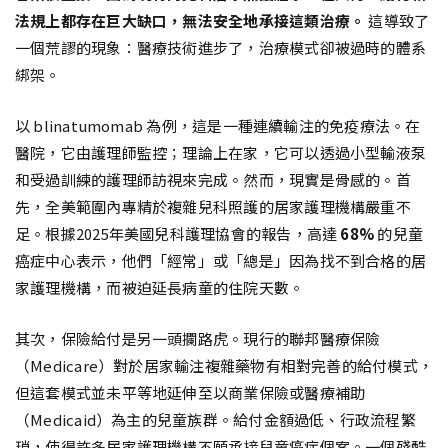
法規上都存在巨大缺口，無法安全地承接這類治療。
這導致了
一個荒謬的現象：醫療技術進步了，治療模式卻被過時的體系
綁架。
以 blinatumomab 為例，這是一種連續輸注的免疫療法。在
醫院，它由護理師監控；理論上在家，它可以透過小型輸液泵
和受過訓練的護理師訪視來完成。然而，現實是骨感的。首
先，全美範圍內專精於複雜兒科照護的居家護理機構嚴重不
足。根據2025年美國兒科護理協會的報告，高達
68%
的兒童
癌症中心表示，他們「經常」或「總是」因為找不到合格的居
家護理機構，而被迫延長病童的住院天數。
其次，保險給付是另一頭攔路虎。現行的聯邦醫療保險
（Medicare）對於居家輸注複雜藥物有相對完善的給付模式，
但這套模式並未平等地延伸至以商業保險或醫療補助
（Medicaid）為主的兒童族群。給付金額過低、行政流程繁
瑣，使得許多居家護理機構不願承接兒童癌症個案。一個殘酷