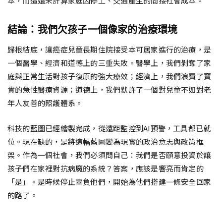
本，而這還未計算家庭因停工、交通產生的間接社會成本。
結論：我們欠孩子一個像家的治療環境
歸根結底，讓癌症兒童長期住院接受本可居家進行的治療，是
一個醫學、經濟和道德上的三重失敗。醫學上，我們剝奪了家
庭與正常生活對孩子復原的強大療效；經濟上，我們浪費了寶
貴的急性醫療資源；道德上，我們默許了一個對兒童不如對老
年人友善的照護體系。
科技的藍圖已經繪製完成，從遠距監控到AI預警，工具都已就
位。現在缺的，是將這幅藍圖變為現實的政治意志與政策框
架。作為一個社會，我們必須問自己：我們是否願意投資於讓
孩子們在家裡對抗病魔的系統？答案，應該是響亮而肯定的
「是」。是時候停止辜負他們，開始為他們搭建一條安全回家
的路了。