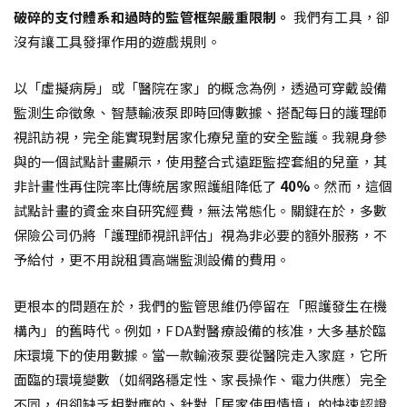
破碎的支付體系和過時的監管框架嚴重限制。
我們有工具，卻
沒有讓工具發揮作用的遊戲規則。
以「虛擬病房」或「醫院在家」的概念為例，透過可穿戴設備
監測生命徵象、智慧輸液泵即時回傳數據、搭配每日的護理師
視訊訪視，完全能實現對居家化療兒童的安全監護。我親身參
與的一個試點計畫顯示，使用整合式遠距監控套組的兒童，其
非計畫性再住院率比傳統居家照護組降低了
40%
。然而，這個
試點計畫的資金來自研究經費，無法常態化。關鍵在於，多數
保險公司仍將「護理師視訊評估」視為非必要的額外服務，不
予給付，更不用說租賃高端監測設備的費用。
更根本的問題在於，我們的監管思維仍停留在「照護發生在機
構內」的舊時代。例如，FDA對醫療設備的核准，大多基於臨
床環境下的使用數據。當一款輸液泵要從醫院走入家庭，它所
面臨的環境變數（如網路穩定性、家長操作、電力供應）完全
不同，但卻缺乏相對應的、針對「居家使用情境」的快速認證