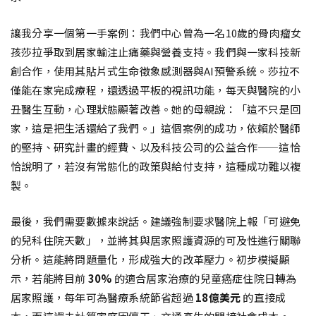
讓我分享一個第一手案例：我們中心曾為一名10歲的骨肉瘤女
孩莎拉爭取到居家輸注止痛藥與營養支持。我們與一家科技新
創合作，使用其貼片式生命徵象感測器與AI預警系統。莎拉不
僅能在家完成療程，還透過平板的視訊功能，每天與醫院的小
丑醫生互動，心理狀態顯著改善。她的母親說：「這不只是回
家，這是把生活還給了我們。」這個案例的成功，依賴於醫師
的堅持、研究計畫的經費、以及科技公司的公益合作——這恰
恰說明了，若沒有常態化的政策與給付支持，這種成功難以複
製。
最後，我們需要數據來說話。建議強制要求醫院上報「可避免
的兒科住院天數」，並將其與居家照護資源的可及性進行關聯
分析。這能將問題量化，形成強大的改革壓力。初步模擬顯
示，若能將目前
30%
的適合居家治療的兒童癌症住院日轉為
居家照護，每年可為醫療系統節省超過
18億美元
的直接成