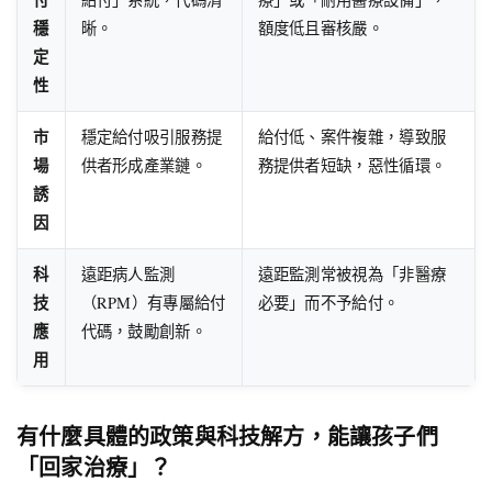
穩
晰。
額度低且審核嚴。
定
性
市
穩定給付吸引服務提
給付低、案件複雜，導致服
場
供者形成產業鏈。
務提供者短缺，惡性循環。
誘
因
科
遠距病人監測
遠距監測常被視為「非醫療
技
（RPM）有專屬給付
必要」而不予給付。
應
代碼，鼓勵創新。
用
有什麼具體的政策與科技解方，能讓孩子們
「回家治療」？