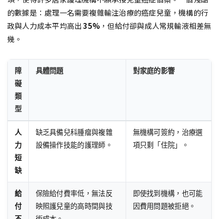
的數據是：處理一名需要複雜輸注治療的癌症兒童，機構的行
政與人力成本平均高出
35%
，但給付卻與成人常規輸液相差無
幾。
障
具體問題
對家庭的影響
礙
類
型
人
缺乏具備兒科腫瘤與複雜
無機構可簽約，治療選
力
設備操作技能的護理師。
項只剩「住院」。
短
缺
給
保險給付費率低，無法反
即使找到機構，也可能
付
映照護兒童的高時間與技
因費用問題被拒絕。
不
術成本。