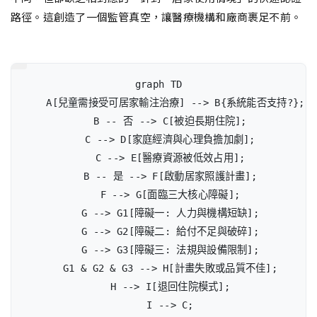
路徑。這創造了一個監管真空，讓醫療機構和廠商裹足不前。
graph TD

    A[兒童需接受可居家輸注治療] --> B{系統能否支持?};

    B -- 否 --> C[被迫長期住院];

    C --> D[家庭經濟與心理負擔加劇];

    C --> E[醫療資源被低效占用];

    B -- 是 --> F[啟動居家照護計畫];

    F --> G[面臨三大核心障礙];

    G --> G1[障礙一: 人力與機構短缺];

    G --> G2[障礙二: 給付不足與破碎];

    G --> G3[障礙三: 法規與設備限制];

    G1 & G2 & G3 --> H[計畫失敗或品質不佳];

    H --> I[退回住院模式];

    I --> C;