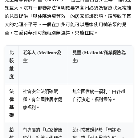
異巨大。沒有一部聯邦法律明確要求各州必須為醫療狀況複雜
的兒童提供「與住院治療等效」的居家照護選項。這導致了巨
大的地理不平等。一個在加州可能可以居家使用輸液泵的兒
童，在愛荷華州可能就別無選擇，只能住院。
比
老年人 (Medicare為
兒童 (Medicaid/商業保險為
較
主)
主)
維
度
法
社會安全法明確賦
無全國性統一福利，由各州
律
權，有全國性居家健
自行決定，福利零碎。
基
康福利。
礎
給
有專屬的「居家健康
給付常被歸類於「門診治
付
給付」系統，代碼清
療」或「耐用醫療設備」，