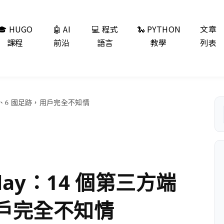
🎓 HUGO
🤖 AI
💻 程式
🐍 PYTHON
文章
課程
前沿
語言
教學
列表
三方端點、6 國足跡，用戶完全不知情
Relay：14 個第三方端
用戶完全不知情