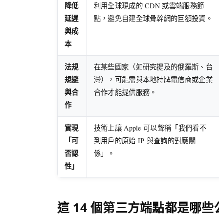
降低
利用全球現成的 CDN 或雲端服務節
延遲
點，避免自建全球骨幹網的巨額投資。
與成
本
法規
在某些國家（如研究提及的俄羅斯、台
規避
灣），可能需與本地持牌電信商或企業
與合
合作才能提供服務。
作
實現
技術上讓 Apple 可以聲稱「我們看不
「可
到用戶的原始 IP 與查詢的對應關
否認
係」。
性」
這 14 個第三方端點都是哪