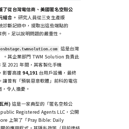
蓋了從台灣電信商、美國匿名空殼公
元組合。
研究人員從三支生產版
 晶片）的系統診斷記錄中，提取出這些端點的
的案例，足以說明問題的嚴重性。
這是台灣
osbstage.twmsolution.com
業部門 TWM Solution 負責此
至 2021 年間，其客製化手機
式，影響高達
94,191
台用戶設備，最終
回。讓曾有「預裝惡意軟體」前科的電信
通道，令人擔憂。
瓦州)
這是一家典型的「匿名空殼公
 Registered Agents LLC，公開
e 上架了「Pray Bible: Daily
al」等看似無關的應用程式。其隱私政策（目前連結