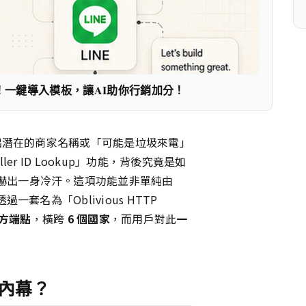
！一鍵導入模板，讓AI助你行銷加分！
示出潛在的商家名稱或「可能是垃圾來電」
er ID Lookup」功能，背後究竟是如
嚇出一身冷汗。這項功能並非單純由
一套名為「Oblivious HTTP
三方端點
，橫跨
6 個國家
，而用戶對此
一
內幕？