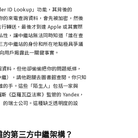
ler ID Lookup」功能，其背後的
掌控。你的來電查詢資料，會先被加密，然後
行轉送，最後才到達 Apple 或其實際
私性，讓中繼站無法同時知道「誰在查
三方中繼站的身份和所在地點極具爭議
定中向用戶揭露此一關鍵事實。
查個資料，但他卻偷偷把你的問題紙條，
方中繼），請他跑腿去圖書館查閱。你只知
誰的手。這些「陌生人」包括一家與
斯《亞羅瓦亞法案》監管的 Yandex，
」的瑞士公司。這種缺乏透明度的設
複雜的第三方中繼架構？