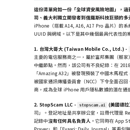
這份清單宛如一份「全球資安風險地圖」，涵
司、義大利獨立開發者到俄羅斯科技巨頭的多
iPhone（搭載 A14, A16, A17 Pro
UUID 與網域。以下是其中幾個最具代表性
1. 台灣大哥大 (Taiwan Mobile Co., Ltd.) -
主要的電信服務商之一，屬於富邦集團（蔡家）。其企
中繼節點。然而，該公司有不良紀錄：在 2018 
「Amazing A32」被發現預裝了中國木馬程
被國家通訊傳播委員會（NCC）下令全面召
商，成為全球 iPhone 用戶隱私數據的潛在
2. StopScam LLC -
(美國德拉
stopscam.ai
司」。登記地址是共享辦公室，註冊代理是 Republic
記錄中
沒有任何具名負責人
。它同時在 App Stor
Prayer」和「Evaari: Daily Journ