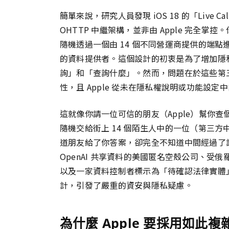
簡單來說，研究人員發現 iOS 18 的「Live Cal
OHTTP 中繼架構，並非由 Apple 完全
隨機透過一個由 14 個不同營運商提供的端點進
的資料提供者。這個設計的初衷是為了增加隱
詢」和「查詢什麼」。然而，問題在於這些第
性，且 Apple 從未在隱私權說明或功能設
這就像你請一位可信的朋友（Apple）幫你
隨機交給街上 14 個陌生人中的一位（第三
道朋友給了你答案，卻完全不知道中間經過了
OpenAI 共享資料的美國匿名空殼公司、受俄羅
以及一家資料控制者標示為「待確認法律實體
計，引發了嚴重的資安與隱私疑慮。
為什麼 Apple 要採用如此