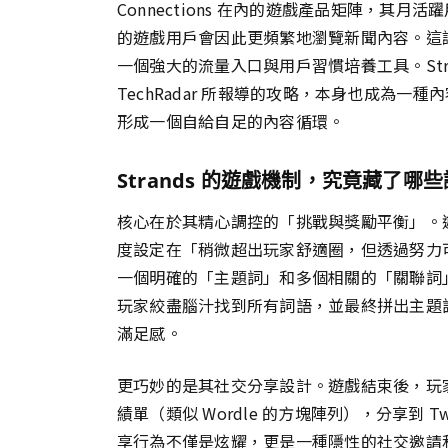
Connections 在內的遊戲產品矩陣，其月
的遊戲用戶會因此更頻繁地瀏覽新聞內容。這
一個強大的流量入口與用戶習慣培養工具。Str
TechRadar 所報導的攻略，本身也成為一
形成一個自給自足的內容循環。
Strands 的遊戲機制，究竟藏了
核心在於其精心調控的「挑戰與獎勵平衡」。
度設定在「稍微超出玩家舒適圈，但透過努力
一個明確的「主題詞」和多個相關的「關聯詞
玩家絞盡腦汁找到所有詞語，並最終拼出主題
滿足感。
更巧妙的是其社交分享設計。遊戲結束後，玩
績單（類似 Wordle 的方塊陣列），分享到 Twi
享行為不僅是炫耀，更是一種隱性的社交邀請