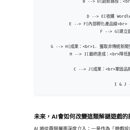
    B --> D[創新路徑：<
    D --> E[收購 Word
    E --> F[內部孵化產品線<br>（Co
    F --> G[建
    G --> H[成果：<br>1. 獲取非傳統新聞
    H --> I[最終達成：<br>降
    C --> J[成果：<br>鞏固
    I & J 
未來，AI會如何改變這類解謎遊戲的
AI 將從兩個層面深度介入：一是作為「遊戲