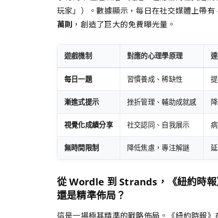
玩家」）。數據顯示，每日在社交媒體上帶有 #N
萬則
，創造了巨大的免費曝光量。
遊戲機制
對應的心理學原理
達
每日一題
習慣養成、稀缺性
提
漸進式提示
挫折管理、輔助成就感
降
視覺化成績分享
社交認同、自我展示
病
無時間限制
降低焦慮，專注解謎
延
從 Wordle 到 Strands，《
還是精準佈局？
這是一場極其精準的戰略佈局。《紐約時報》在 