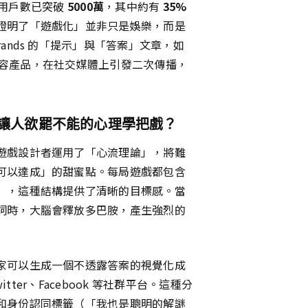
活躍用戶數已突破
5000萬
，其中約有
35%
證明了「遊戲化」並非只是娛樂，而是
ands 的「提示」與「答案」文章，如
種內容產品，在社交媒體上引發二次傳播，
哪些讓人欲罷不能的心理學把戲？
遊戲設計者運用了「心流理論」，將難
可以達成」的甜蜜點。每局遊戲都包含
」，這種結構提供了清晰的目標感。當
詞時，大腦會釋放多巴胺，產生強烈的
家可以生成一個不透露答案的視覺化成
tter、Facebook 等社群平台。這種分
和身份認同標籤（「我也是聰明的解謎