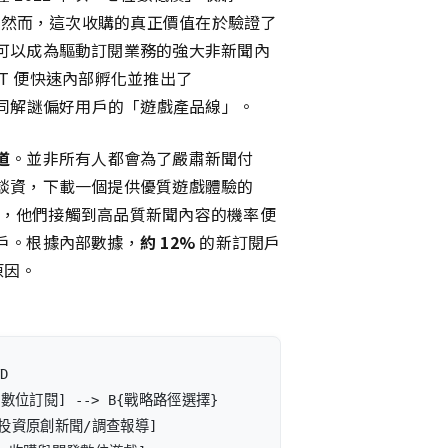
」。然而，這次收購的真正價值在於驗證了
可以成為驅動訂閱業務的強大非新聞內
YT 便快速內部孵化並推出了
個覆蓋不同解謎偏好用戶的「遊戲產品線」。
道
。並非所有人都會為了嚴肅新聞付
談資，下載一個提供優質遊戲體驗的
系統，他們接觸到高品質新聞內容的機率便
戶。根據內部數據，
約 12%
的新訂閱戶
原因。
D

數位訂閱] --> B{戰略路徑選擇}

r>投資原創新聞/調查報導]
