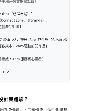
br>收購與開發數位遊戲]

le<br>（驗證市場）]

nnections, Strands）]

立遊戲產品矩陣]

受眾<br>2. 提升 App 黏性與 DAU<br>3. 創造社交媒體聲量]

低獲客成本，<br>驅動訂閱增長]

品牌權威，<br>服務核心讀者]

--> A
設計與體驗？
設計的協作者」，二是作為「個性化體驗