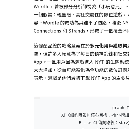
Wordle，曾被部分分析師視為「小玩意兒
一個假設：輕量級、高社交屬性的數位遊戲，
容。Wordle 的成功為其鋪平了道路，隨後 N
Connections 和 Strands，形成了一
這條產品線的戰略意義在於
多元化用戶獲取渠
費，但許多人願意為了每日的精神鍛鍊和社交
App。一旦用戶因為遊戲進入 NYT 的生態
大大增加，從而可能轉化為全功能的數位訂閱
表示，遊戲是他們最初下載 NYT App 的主要
graph T
    A[《紐約時報》核心目標：<br>增加
    B --> C[傳統路徑：<b