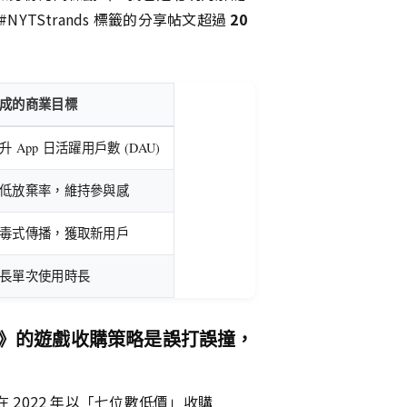
YTStrands 標籤的分享帖文超過
20
成的商業目標
升 App 日活躍用戶數 (DAU)
低放棄率，維持參與感
毒式傳播，獲取新用戶
長單次使用時長
紐約時報》的遊戲收購策略是誤打誤撞，
2022 年以「七位數低價」收購