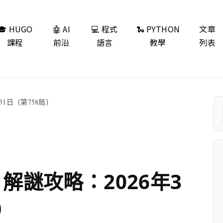
🎓 HUGO
🤖 AI
💻 程式
🐍 PYTHON
文章
課程
前沿
語言
教學
列表
月31日（第758局）
s 解謎攻略：2026年3
）