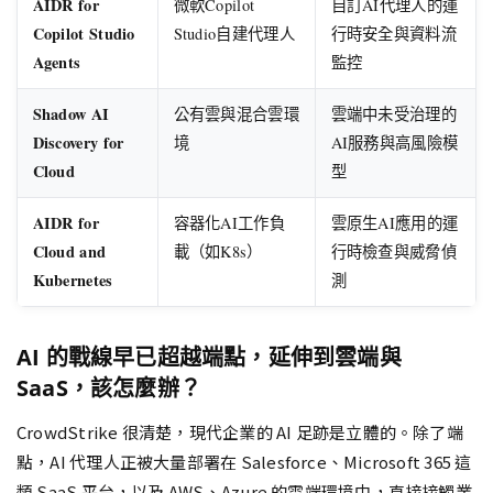
AIDR for
微軟Copilot
自訂AI代理人的運
Copilot Studio
Studio自建代理人
行時安全與資料流
Agents
監控
Shadow AI
公有雲與混合雲環
雲端中未受治理的
Discovery for
境
AI服務與高風險模
Cloud
型
AIDR for
容器化AI工作負
雲原生AI應用的運
Cloud and
載（如K8s）
行時檢查與威脅偵
Kubernetes
測
AI 的戰線早已超越端點，延伸到雲端與
SaaS，該怎麼辦？
CrowdStrike 很清楚，現代企業的 AI 足跡是立體的。除了端
點，AI 代理人正被大量部署在 Salesforce、Microsoft 365 這
類 SaaS 平台，以及 AWS、Azure 的雲端環境中，直接接觸業