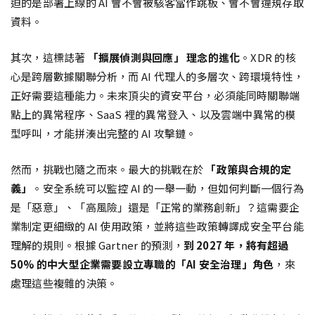
迫的是部署上線的 AI 會不會被駭客當作跳板、會不會違規存取
資料。
其次，這標誌著
「擴展偵測與回應」 理念的進化
。XDR 的核
心是跨層數據關聯分析，而 AI 代理人的多層次、跨環境特性，
正好需要這種能力。未來頂尖的資安平台，必須能同時關聯端
點上的異常程序、SaaS 裡的異常登入、以及雲端中異常的模
型呼叫，才能拼湊出完整的 AI 攻擊鏈。
然而，挑戰也隨之而來。最大的挑戰在於
「政策與合規的定
義」
。安全系統可以監控 AI 的一舉一動，但如何判斷一個行為
是「惡意」、「高風險」還是「正常的業務創新」？這需要企
業制定更細緻的 AI 使用政策，並將這些政策轉譯成安全平台能
理解的規則。根據 Gartner 的預測，
到 2027 年，將有超過
50% 的中大型企業需要設立專職的「AI 安全治理」角色
，來
處理這些複雜的決策。