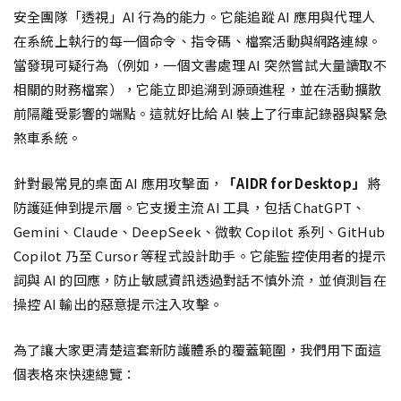
安全團隊「透視」AI 行為的能力。它能追蹤 AI 應用與代理人
在系統上執行的每一個命令、指令碼、檔案活動與網路連線。
當發現可疑行為（例如，一個文書處理 AI 突然嘗試大量讀取不
相關的財務檔案），它能立即追溯到源頭進程，並在活動擴散
前隔離受影響的端點。這就好比給 AI 裝上了行車記錄器與緊急
煞車系統。
針對最常見的桌面 AI 應用攻擊面，
「AIDR for Desktop」
將
防護延伸到提示層。它支援主流 AI 工具，包括 ChatGPT、
Gemini、Claude、DeepSeek、微軟 Copilot 系列、GitHub
Copilot 乃至 Cursor 等程式設計助手。它能監控使用者的提示
詞與 AI 的回應，防止敏感資訊透過對話不慎外流，並偵測旨在
操控 AI 輸出的惡意提示注入攻擊。
為了讓大家更清楚這套新防護體系的覆蓋範圍，我們用下面這
個表格來快速總覽：