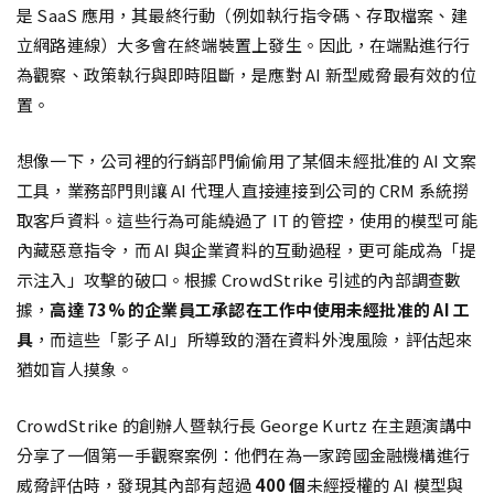
是 SaaS 應用，其最終行動（例如執行指令碼、存取檔案、建
立網路連線）大多會在終端裝置上發生。因此，在端點進行行
為觀察、政策執行與即時阻斷，是應對 AI 新型威脅最有效的位
置。
想像一下，公司裡的行銷部門偷偷用了某個未經批准的 AI 文案
工具，業務部門則讓 AI 代理人直接連接到公司的 CRM 系統撈
取客戶資料。這些行為可能繞過了 IT 的管控，使用的模型可能
內藏惡意指令，而 AI 與企業資料的互動過程，更可能成為「提
示注入」攻擊的破口。根據 CrowdStrike 引述的內部調查數
據，
高達 73% 的企業員工承認在工作中使用未經批准的 AI 工
具
，而這些「影子 AI」所導致的潛在資料外洩風險，評估起來
猶如盲人摸象。
CrowdStrike 的創辦人暨執行長 George Kurtz 在主題演講中
分享了一個第一手觀察案例：他們在為一家跨國金融機構進行
威脅評估時，發現其內部有超過
400 個
未經授權的 AI 模型與