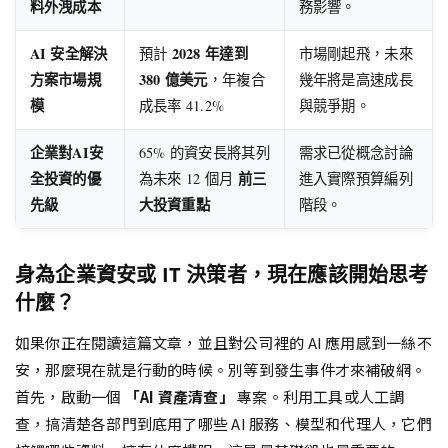
料外洩成本
務影響。
AI 安全解決
2028 年達到
預計
市場剛起飛，未來
方案市場規
380 億美元
，年複合
幾年將是高速成長
模
成長率 41.2%
與競爭期。
企業對AI安
65% 的資安長將其列
需求已從概念討論
全投資的優
前三
為未來 12 個月
進入實際預算編列
先級
大投資重點
階段。
身為企業資安或 IT 決策者，現在應該開始思考
什麼？
如果你正在閱讀這篇文章，並且對公司裡的 AI 應用感到一絲不
安，那麼現在就是行動的時候。別等到發生事件才來補破網。
首先，啟動一個
「AI 資產清查」
專案。利用工具或人工調
查，搞清楚各部門到底用了哪些 AI 服務、模型和代理人，它們