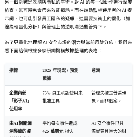
另一個挑戰是效能與隱私的平衡。對 AI 的每一個動作進行深度
檢查，無可避免會帶來效能損耗。而在端點監控使用者的 AI 提
示詞，也可能引發員工隱私的疑慮。這需要技術上的優化（如
邊緣輕量化分析）與管理上的透明溝通雙管齊下。
為了更量化地理解 AI 安全市場的潛力與當前風險分佈，我們來
看下面這個根據多家研調機構數據整理的表格：
指標
2025 年現況 / 預測
意涵
數據
企業內部
73% 員工承認使用未
管理失控是普遍現
「影子AI」
批准工具
象，而非個案。
使用率
由AI相關漏
平均每次事件造成
AI 安全事件已具
洞導致的資
425 萬美元
損失
備實質且巨大的財