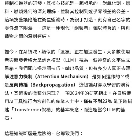
控制推進器的研發，其核心技能是一脈相承的：對氧化劑、燃
料、燃燒幾何的深刻理解，並將其控制到近乎零誤差的公差。
這項技藝讓他能在衛星墜毀時，為親手打造、刻有自己名字的
零件流下眼淚——這是一種現代「組裝者」難以體會的、與創
造物之間的深刻連結。
如今，在AI領域，類似的「遺忘」正在加速發生。大多數使用
者與開發者將大型語言模型（LLM）視為一個神奇的文字生成
黑箱。我們關心提示詞技巧、輸出品質，但有多少人真正去理
解
注意力機制（Attention Mechanism）
是如何運作的？或
是
反向傳播（Backpropagation）
這個讓AI得以學習的演算
法，其背後的微積分原理？一項2024年的研究指出，在自稱使
用AI工具進行內容創作的專業人士中，
僅有不到22%
能正確描
述「Transformer架構」的基本概念，而這是當今LLM的基
石。
這種知識斷層是危險的。它導致我們：