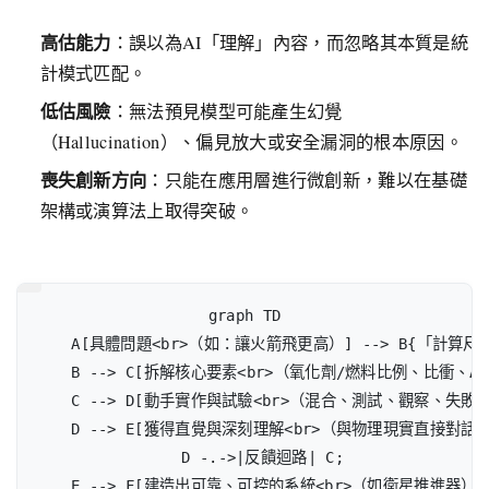
高估能力
：誤以為AI「理解」內容，而忽略其本質是統
計模式匹配。
低估風險
：無法預見模型可能產生幻覺
（Hallucination）、偏見放大或安全漏洞的根本原因。
喪失創新方向
：只能在應用層進行微創新，難以在基礎
架構或演算法上取得突破。
graph TD

    A[具體問題<br>（如：讓火箭飛更高）] --> B{「計算尺
    B --> C[拆解核心要素<br>（氧化劑/燃料比例、比衝、ΔV）
    C --> D[動手實作與試驗<br>（混合、測試、觀察、失敗）]
    D --> E[獲得直覺與深刻理解<br>（與物理現實直接對話）]
    D -.->|反饋迴路| C;

    E --> F[建造出可靠、可控的系統<br>（如衛星推進器）];