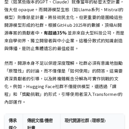
型（如某些版本的GPT、Claude）就像當年的秘密太空計畫，
強大但 opaque。而開源模型生態（如Llama系列、Mistral的
模型）則像銥星計畫，將技術民主化。但更重要的是圍繞這些
開源模型形成的社群。根據GitHub 2025年的數據，頂級AI開
源專案的貢獻者中，
有超過35%
並非來自大型科技公司，而是
來自學術界、獨立開發者與中小企業。這種分散式的知識創造
與傳播，是防止集體遺忘的最佳疫苗。
然而，開源本身不足以保證深度理解。社群必須有意識地鼓勵
「原理性」的討論，而不僅僅是「如何使用」的問答。這需要
資深貢獻者的引導，以及將複雜概念分解為可實作挑戰的文
化。例如，Hugging Face社群不僅提供模型，還透過「課
程」和「獎勵挑戰」的形式，引導使用者深入Transformer的
內部運作。
傳承
傳統文檔/機密
現代開源社群 (理想型)
媒介
計畫