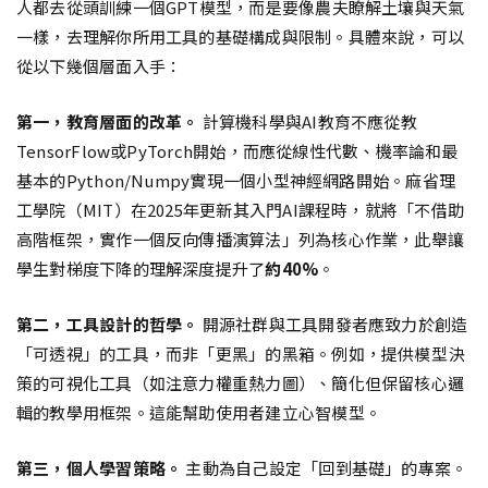
人都去從頭訓練一個GPT模型，而是要像農夫瞭解土壤與天氣
一樣，去理解你所用工具的基礎構成與限制。具體來說，可以
從以下幾個層面入手：
第一，教育層面的改革。
計算機科學與AI教育不應從教
TensorFlow或PyTorch開始，而應從線性代數、機率論和最
基本的Python/Numpy實現一個小型神經網路開始。麻省理
工學院（MIT）在2025年更新其入門AI課程時，就將「不借助
高階框架，實作一個反向傳播演算法」列為核心作業，此舉讓
學生對梯度下降的理解深度提升了
約40%
。
第二，工具設計的哲學。
開源社群與工具開發者應致力於創造
「可透視」的工具，而非「更黑」的黑箱。例如，提供模型決
策的可視化工具（如注意力權重熱力圖）、簡化但保留核心邏
輯的教學用框架。這能幫助使用者建立心智模型。
第三，個人學習策略。
主動為自己設定「回到基礎」的專案。