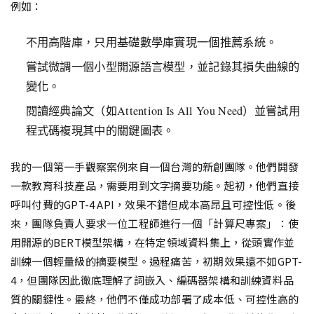
例如：
不用高階庫，只用基礎數學庫實現一個推薦系統。
嘗試微調一個小型開源語言模型，並記錄其損失曲線的
變化。
閱讀經典論文（如Attention Is All You Need）並嘗試用
程式碼複現其中的關鍵圖表。
我的一個第一手觀察案例來自一個台灣的新創團隊。他們開發
一款教育科技產品，需要用到文字摘要功能。起初，他們直接
呼叫付費的GPT-4 API，效果不錯但成本高昂且可控性低。後
來，團隊負責人要求一位工程師進行一個「計算尺專案」：使
用開源的BERT模型架構，在特定領域資料集上，從頭實作並
訓練一個輕量級的摘要模型。過程痛苦，初期效果遠不如GPT-
4，但團隊因此徹底理解了詞嵌入、編碼器架構和訓練資料品
質的關鍵性。最終，他們不僅成功部署了成本低、可控性高的