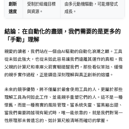
創新
受制於組織目標
由多元動機驅動，可能爆發式
速度
與資源。
成長。
結論：在自動化的盡頭，我們需要的是更多的
「手動」理解
親愛的讀者，我們站在一個由AI驅動的自動化浪潮之巔。工具
從未如此強大，也從未如此容易讓我們遠離其運作的真相。我
父親的計算尺和車庫火箭實驗提醒我們，那些看似笨拙、緩慢
的親手實作過程，正是鑄造深刻理解與真正創新的熔爐。
未來的競爭優勢，將不僅屬於最會使用工具的人，更屬於那些
理解工具為何如此工作、並能親手重塑它們的人。這不是一種
懷舊，而是一種務實的風險管理。當系統失靈、當黑箱出錯、
當我們需要跨越現有範式時，唯一能依靠的，就是我們對第一
性原理那未曾遺忘的、如計算尺般清晰而確切的掌握。