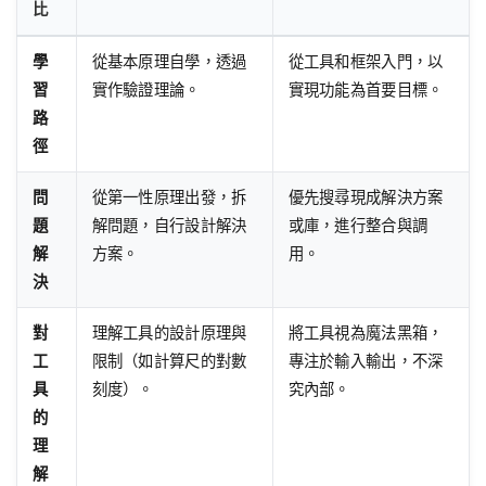
比
學
從基本原理自學，透過
從工具和框架入門，以
習
實作驗證理論。
實現功能為首要目標。
路
徑
問
從第一性原理出發，拆
優先搜尋現成解決方案
題
解問題，自行設計解決
或庫，進行整合與調
解
方案。
用。
決
對
理解工具的設計原理與
將工具視為魔法黑箱，
工
限制（如計算尺的對數
專注於輸入輸出，不深
具
刻度）。
究內部。
的
理
解