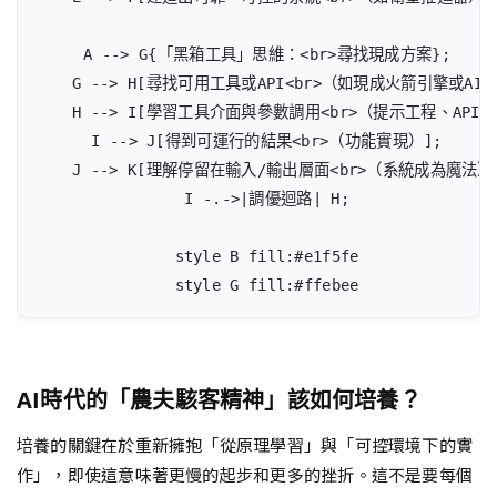
    A --> G{「黑箱工具」思維：<br>尋找現成方案};

    G --> H[尋找可用工具或API<br>（如現成火箭引擎或AI模
    H --> I[學習工具介面與參數調用<br>（提示工程、API整
    I --> J[得到可運行的結果<br>（功能實現）];

    J --> K[理解停留在輸入/輸出層面<br>（系統成為魔法）]
    I -.->|調優迴路| H;

    style B fill:#e1f5fe

    style G fill:#ffebee
AI時代的「農夫駭客精神」該如何培養？
培養的關鍵在於重新擁抱「從原理學習」與「可控環境下的實
作」，即使這意味著更慢的起步和更多的挫折。這不是要每個