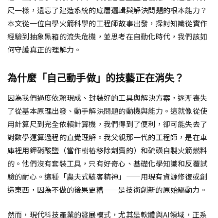
尺一樣，遺忘了建造系統的底層邏輯與解決問題的根本能力？
本文從一位自學火箭科學的工程師故事出發，探討知識從實作
經驗到抽象黑箱的流失危機，並思考在自動化時代，我們該如
何守護真正的理解力。
為什麼「自己動手做」的技藝正在消失？
因為我們過度依賴現成、封裝好的工具與解決方案，逐漸喪失
了從基本原理出發、動手解決問題的動機與能力。這就像從使
用計算尺到完全依賴計算機，我們得到了便利，卻可能失去了
對數學運算過程的直覺理解。我父親那一代的工程師，是在車
庫裡用鉀硝酸鹽（當作樹樁移除劑賣的）和硫磺自製火箭燃料
的。他們沒有套裝工具，只有好奇心、基礎化學知識和反覆試
驗的耐心。這種「農夫式駭客精神」——用現有資源修復或創
造東西，因為不做的後果更糟——是技術創新的原始驅動力。
然而，現代科技產業的發展模式，尤其是軟體與AI領域，正系