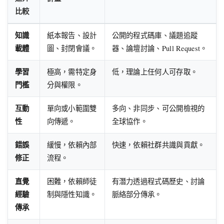
比較
知識
紙本報告、設計
公開的程式碼庫、議題追蹤
載體
圖、封閉會議。
器、論壇討論、Pull Request。
學習
極高，需特定身
低，理論上任何人可存取。
門檻
分與權限。
互動
單向或小範圍雙
多向、非同步、可公開檢視的
性
向傳遞。
全球協作。
錯誤
緩慢，依賴內部
快速，依賴社群共識與貢獻。
修正
流程。
直覺
困難，依賴師徒
有潛力透過程式碼歷史、討論
經驗
制與隱性知識。
脈絡部分傳承。
傳承