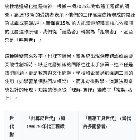
統性地邊緣化這種精神。根據一項2025年對軟體工程師的調
查，高達
73%
的受訪者表示，他們的工作高度依賴現成的開源
函式庫或雲端API，而
僅有15%
的人能清楚解釋其核心依賴項
的底層運作原理。我們從「建造者」轉變為「組裝者」，甚至
只是「呼叫者」。
這種轉變帶來效率，也埋下隱患。當系統出現深度錯誤或需要
突破性創新時，缺乏底層知識的團隊往往束手無策。這不僅是
技術問題，更是教育與文化問題。學校和企業過於強調工具的
使用（如學習某個熱門AI框架），而非背後數學、演算法與系
統設計的原理。知識的傳承從「理解-實作」變成了「複製-貼
上」。
世
「計算尺世代」 (如
「黑箱工具世代」 (當代
代
1950-70年代工程師)
許多開發者)
對