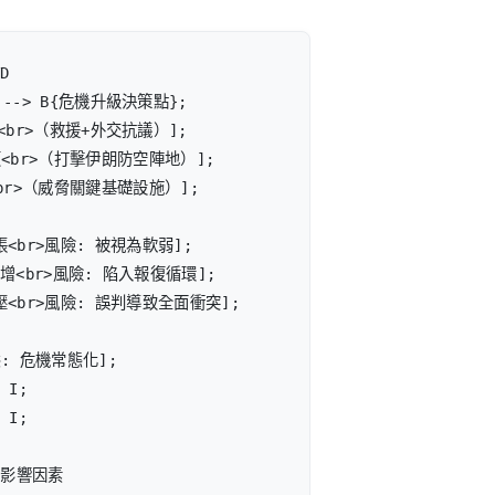
D

 --> B{危機升級決策點};

應<br>（救援+外交抗議）];

復<br>（打擊伊朗防空陣地）];

<br>（威脅關鍵基礎設施）];

張<br>風險: 被視為軟弱];

激增<br>風險: 陷入報復循環];

壓<br>風險: 誤判導致全面衝突];

態: 危機常態化];

 I;

 I;

h 影響因素
