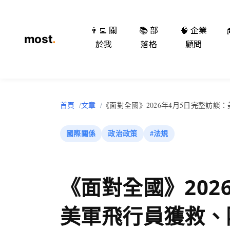
👨‍💻 關
📚 部
🧠 企業
於我
落格
顧問
首頁
文章
《面對全國》2026年4月5日完整訪
國際關係
政治政策
#法規
《面對全國》202
美軍飛行員獲救、