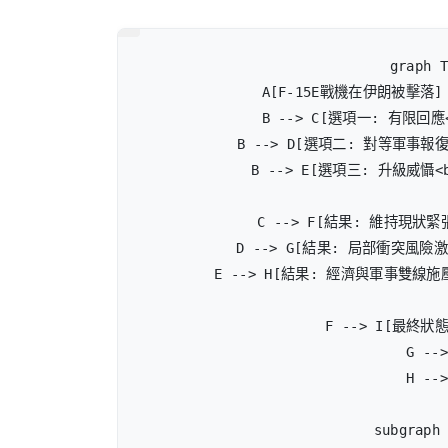
graph T
    A[F-15E戰機在伊朗被擊落]
    B --> C[選項一: 有限回
    B --> D[選項二: 對等軍事報
    B --> E[選項三: 升級威懾
    C --> F[結果: 維持現狀緊
    D --> G[結果: 局部衝突風險
    E --> H[結果: 經濟與軍事雙線施
    F --> I[最終狀
    G -->
    H -->
    subgrap