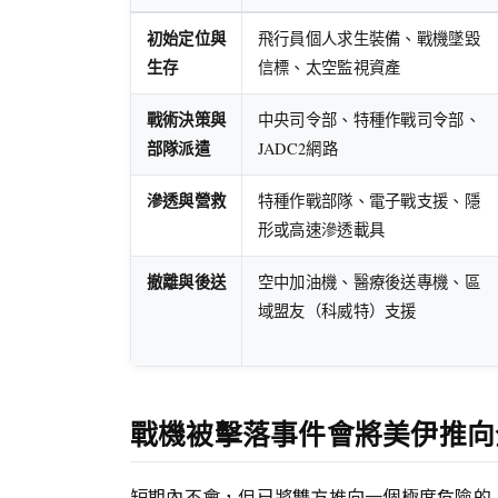
初始定位與
飛行員個人求生裝備、戰機墜毀
生存
信標、太空監視資產
戰術決策與
中央司令部、特種作戰司令部、
部隊派遣
JADC2網路
滲透與營救
特種作戰部隊、電子戰支援、隱
形或高速滲透載具
撤離與後送
空中加油機、醫療後送專機、區
域盟友（科威特）支援
戰機被擊落事件會將美伊推向
短期內不會，但已將雙方推向一個極度危險的