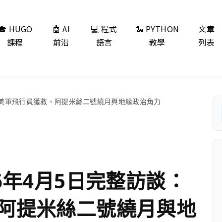
🎓 HUGO
🤖 AI
💻 程式
🐍 PYTHON
文章
課程
前沿
語言
教學
列表
談：美軍飛行員獲救、阿提米絲二號繞月與地緣政治角力
6年4月5日完整訪談：
阿提米絲二號繞月與地