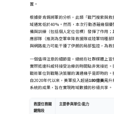
置。
根據麥肯錫將軍的分析，此類「戰鬥搜索與救援
域通常低於40%。然而，本次行動憑藉幾個
備與訓練（包括個人定位信標）發揮了作用；
應部隊（推測為空軍傘降救援隊或陸軍特種部
與網路能力可能干擾了伊朗的局部監控，為救
一個值得注意的細節是，總統在社群媒體上宣
實際抵達科威特接受治療的時間點非常接近。
戰術單位到戰略決策層的溝通幾乎是即時的。
自2020年代以來，美軍投入超過
180億美元
升
系統的成果，旨在實現跨域數據的秒級共享。
救援任務關
主要參與單位/能力
鍵階段