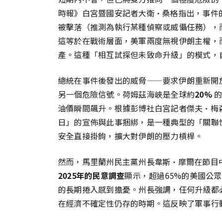
時報》白宮暨國安記者大衛·桑格指出，事件
被擊落（推測為執行某種偵察或威懾任務），
這等於在戰術層面，美軍兩度無視伊朗主權，
產。這種「相互試探但未致命升級」的模式，自
總統在事件後發出的威脅——要求伊朗重新開
另一個危險信號。荷姆茲海峽是全球約
20%
的
油價瞬間飆升。根據彭博社白宮記者傑夫·梅
日」的宣佈與此事捆綁，是一種典型的「關聯
安全直接掛鉤，擴大對伊朗的壓力槓桿。
然而，馬里蘭州民主黨州長韋斯·摩爾在節目
2025年的民意調查
顯示，超過65%的美國公
的長期捲入感到擔憂。州長強調，任何升級都
在經濟不確定性仍存的時期。這反映了軍事行