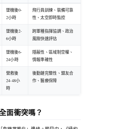
墜機後0-
飛行員訓練、裝備可靠
2小時
性、太空即時監控
墜機後2-
跨軍種指揮協調、政治
6小時
風險快速評估
墜機後6-
隱蔽性、區域制空權、
24小時
情報準確性
營救後
後勤鏈完整性、盟友合
24-48小
作、醫療保障
時
全面衝突嗎？
「危機常態化」邊緣。節目中，《紐約