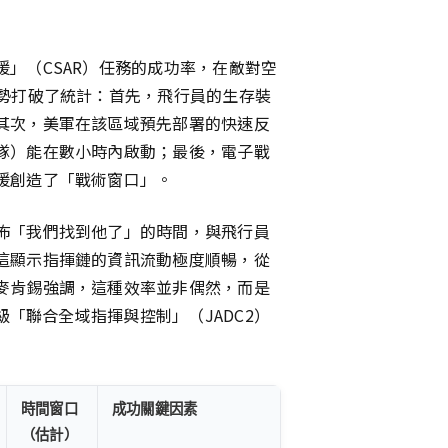
」（CSAR）任務的成功率，在敵對空
優勢打破了統計：首先，飛行員的生存裝
其次，美軍在該區域預先部署的快速反
隊）能在數小時內啟動；最後，電子戰
援創造了「戰術窗口」。
佈「我們找到他了」的時間，與飛行員
這顯示指揮鏈的資訊流動極度順暢，從
麥肯錫強調，這種效率並非偶然，而是
級「聯合全域指揮與控制」（JADC2）
時間窗口
成功關鍵因素
（估計）