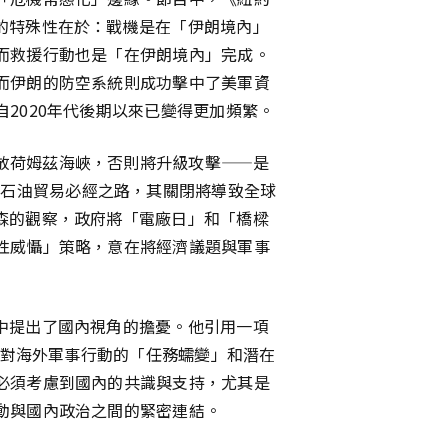
的特殊性在於：戰機是在「伊朗境內」
而救援行動也是「在伊朗境內」完成。
而伊朗的防空系統則成功擊中了美軍資
2020年代後期以來已變得更加頻繁。
放荷姆茲海峽，否則將升級攻擊——是
石油貿易必經之路，其關閉將導致全球
森的觀察，政府將「電廠日」和「橋樑
性威懾」策略，意在將經濟議題與軍事
中提出了國內視角的擔憂。他引用一項
眾對海外軍事行動的「任務蠕變」和潛在
必須考慮到國內的共識與支持，尤其是
動與國內政治之間的緊密連結。