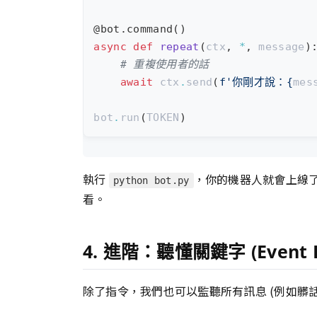
@bot.command
()
async
def
repeat
(
ctx
,
*
,
message
)
# 重複使用者的話
await
ctx
.
send
(
f
'你剛才說：
{
mes
bot
.
run
(
TOKEN
)
執行
，你的機器人就會上線
python bot.py
看。
4. 進階：聽懂關鍵字 (Event Li
除了指令，我們也可以監聽所有訊息 (例如髒