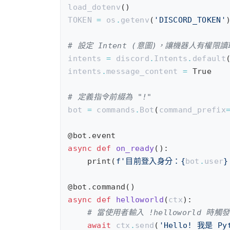
load_dotenv
()
TOKEN
=
os
.
getenv
(
'DISCORD_TOKEN'
# 設定 Intent (意圖)，讓機器人有權限
intents
=
discord
.
Intents
.
default
intents
.
message_content
=
True
# 定義指令前綴為 "!"
bot
=
commands
.
Bot
(
command_prefix
@bot.event
async
def
on_ready
():
print
(
f
'目前登入身分：
{
bot
.
user
}
@bot.command
()
async
def
helloworld
(
ctx
):
# 當使用者輸入 !helloworld 時觸發
await
ctx
.
send
(
'Hello! 我是 Py