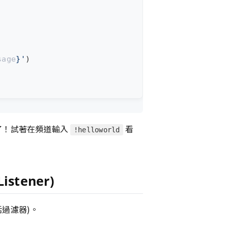
:
sage
}
'
)
了！試著在頻道輸入
看
!helloworld
stener)
話過濾器)。