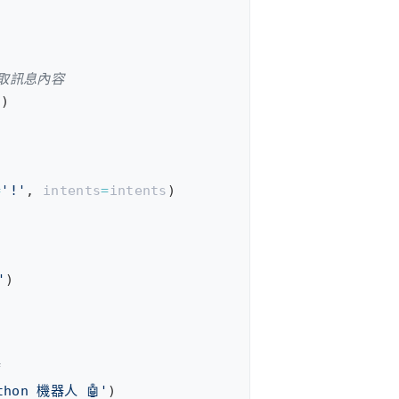
)
讀取訊息內容
()
=
'!'
,
intents
=
intents
)
'
)
thon 機器人 🤖'
)