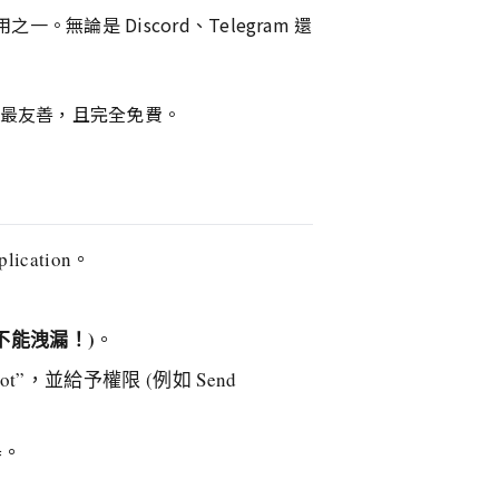
用之一。無論是 Discord、Telegram 還
發者最友善，且完全免費。
ication。
不能洩漏！)
。
選 “bot”，並給予權限 (例如 Send
器。