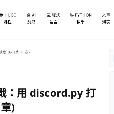
🎓 HUGO
🤖 AI
💻 程式
🐍 PYTHON
文章
課程
前沿
語言
教學
列表
隻 Bot (第 44 章)
：用 discord.py 打
 章)