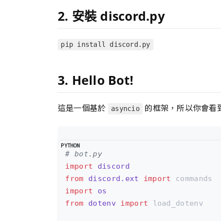
2. 安裝 discord.py
pip install discord.py
3. Hello Bot!
這是一個基於
的框架，所以你會看
asyncio
# bot.py
import
discord
from
discord.ext
import
commands
import
os
from
dotenv
import
load_dotenv