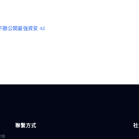
 為何不願公開最強資安 AI
聯繫方式
社
教學