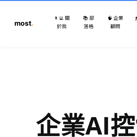
👨‍💻 關
📚 部
🧠 企業
於我
落格
顧問
企業AI