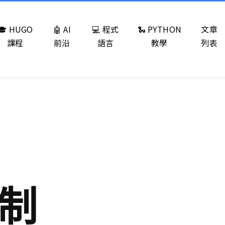
🎓 HUGO
🤖 AI
💻 程式
🐍 PYTHON
文章
課程
前沿
語言
教學
列表
控制