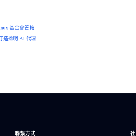
inux 基金會管轄
打造透明 AI 代理
聯繫方式
社