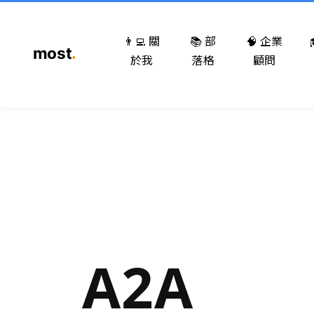
👨‍💻 關
📚 部
🧠 企業
於我
落格
顧問
A2A