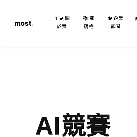
👨‍💻 關
📚 部
🧠 企業
於我
落格
顧問
AI競賽