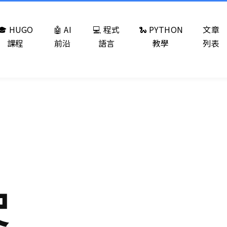
🎓 HUGO
🤖 AI
💻 程式
🐍 PYTHON
文章
課程
前沿
語言
教學
列表
駛