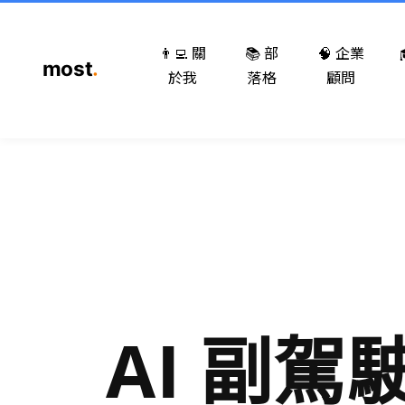
👨‍💻 關
📚 部
🧠 企業
於我
落格
顧問
AI 副駕