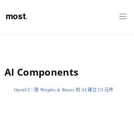
AI Components
OpenUI：用 Weights & Biases 的 AI 建立 UI 元件