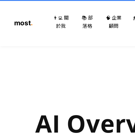
👨‍💻 關
📚 部
🧠 企業
於我
落格
顧問
AI Over