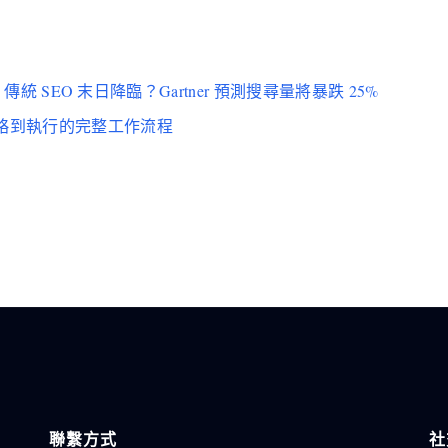
尋結果！傳統 SEO 末日降臨？Gartner 預測搜尋量將暴跌 25%
從策略到執行的完整工作流程
聯繫方式
社