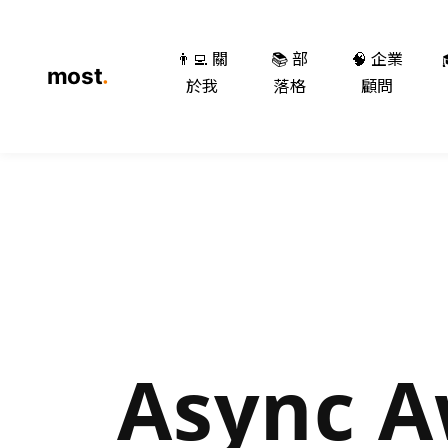
👨‍💻 關
📚 部
🧠 企業
於我
落格
顧問
Async A