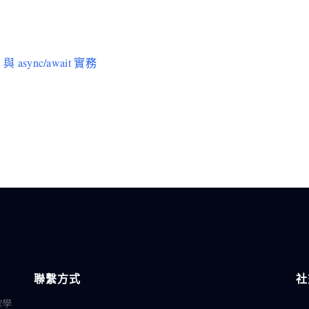
 async/await 實務
聯繫方式
社
教學