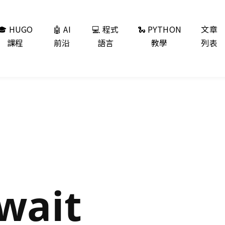
🎓 HUGO
🤖 AI
💻 程式
🐍 PYTHON
文章
課程
前沿
語言
教學
列表
wait