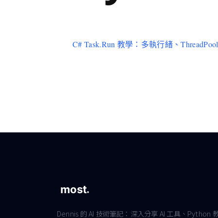
C# Task.Run 教學：多執行緒、ThreadPool 與
Dennis 的 AI 技術筆記：深入分享 AI 工具、Python 