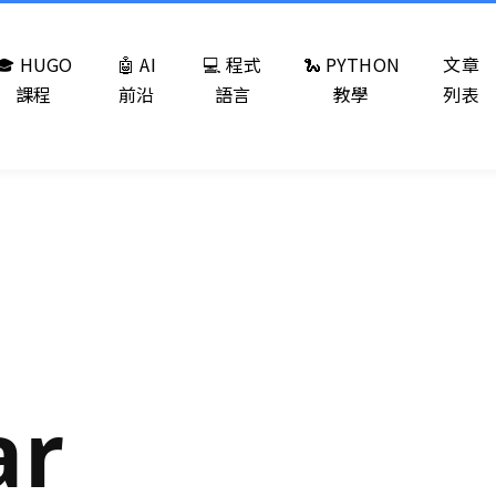
🎓 HUGO
🤖 AI
💻 程式
🐍 PYTHON
文章
課程
前沿
語言
教學
列表
ar