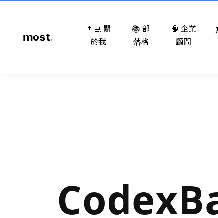
👨‍💻 關
📚 部
🧠 企業
於我
落格
顧問
CodexB