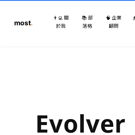
👨‍💻 關
📚 部
🧠 企業
於我
落格
顧問
Evolver