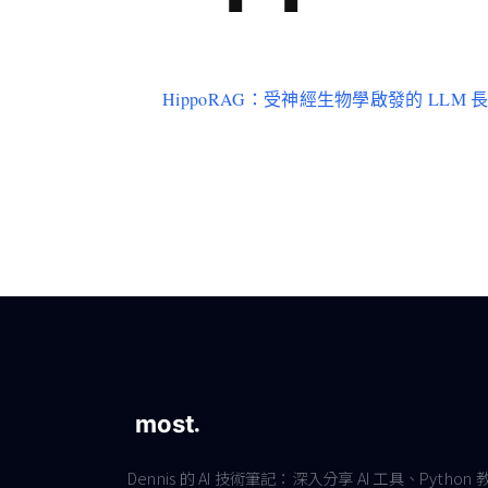
HippoRAG：受神經生物學啟發的 LLM 長期
Dennis 的 AI 技術筆記：深入分享 AI 工具、Python 