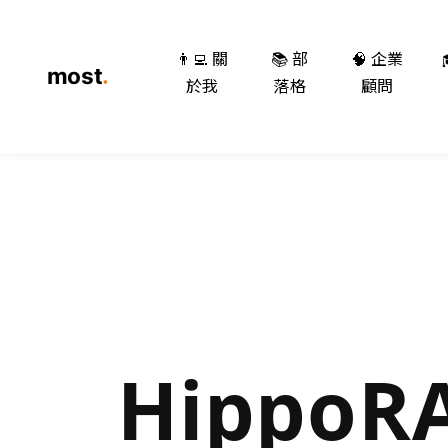
👨‍💻 關
📚 部
🧠 企業
於我
落格
顧問
HippoR