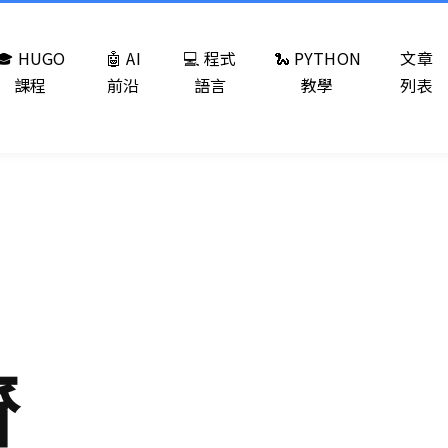
🎓 HUGO
🤖 AI
💻 程式
🐍 PYTHON
文章
課程
前沿
語言
教學
列表
齊