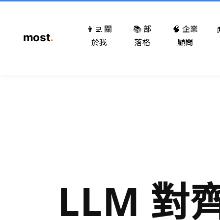
👨‍💻 關
📚 部
🧠 企業
於我
落格
顧問
LLM 對