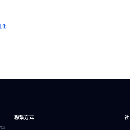
佳化
聯繫方式
社
教學