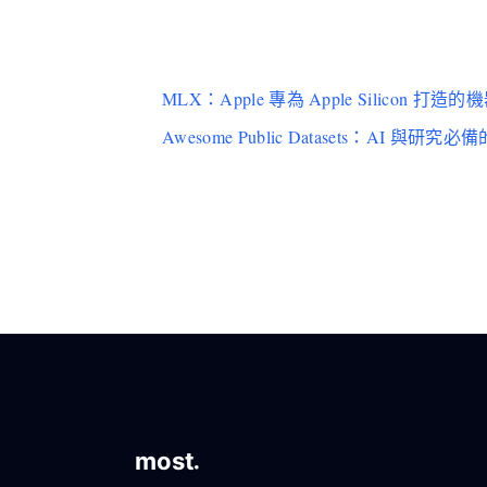
MLX：Apple 專為 Apple Silicon 打
Awesome Public Datasets：AI 