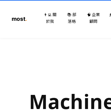
👨‍💻 關
📚 部
🧠 企業
於我
落格
顧問
Machine