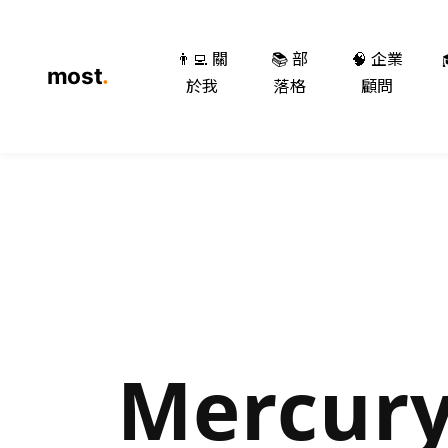
👨‍💻 關
📚 部
🧠 企業
於我
落格
顧問
Mercury