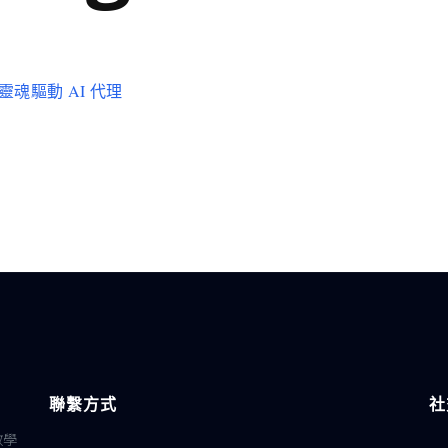
源靈魂驅動 AI 代理
聯繫方式
社
教學