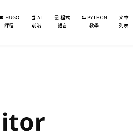
🎓 HUGO
🤖 AI
💻 程式
🐍 PYTHON
文章
課程
前沿
語言
教學
列表
itor