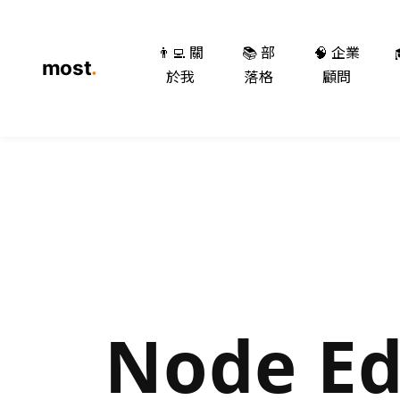
👨‍💻 關
📚 部
🧠 企業
於我
落格
顧問
Node Ed