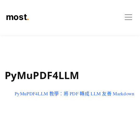
PyMuPDF4LLM
PyMuPDF4LLM 教學：將 PDF 轉成 LLM 友善 Markdown