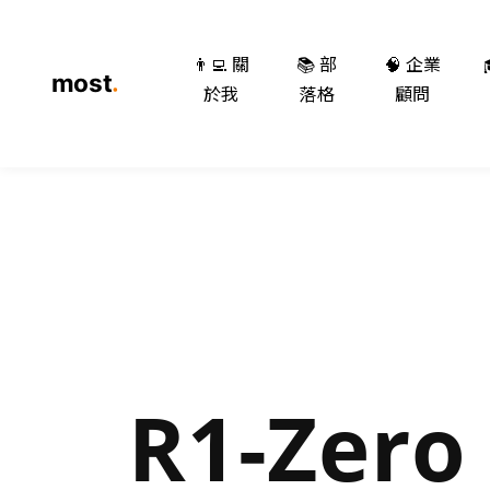
👨‍💻 關
📚 部
🧠 企業
於我
落格
顧問
R1-Zero