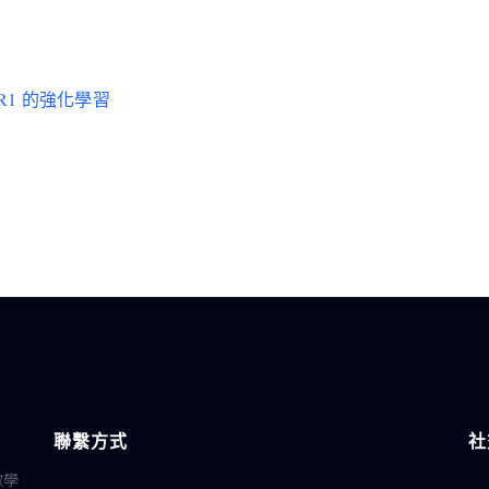
ek R1 的強化學習
聯繫方式
社
教學