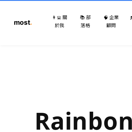
👨‍💻 關
📚 部
🧠 企業
於我
落格
顧問
Rainbo