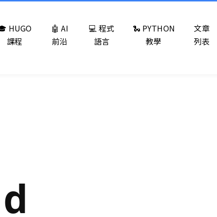
🎓 HUGO
🤖 AI
💻 程式
🐍 PYTHON
文章
課程
前沿
語言
教學
列表
nd