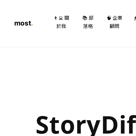
👨‍💻 關
📚 部
🧠 企業
於我
落格
顧問
StoryDi