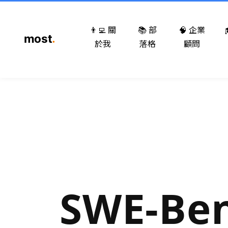
👨‍💻 關
📚 部
🧠 企業
於我
落格
顧問
SWE-Be