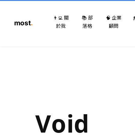
👨‍💻 關
📚 部
🧠 企業
於我
落格
顧問
Void